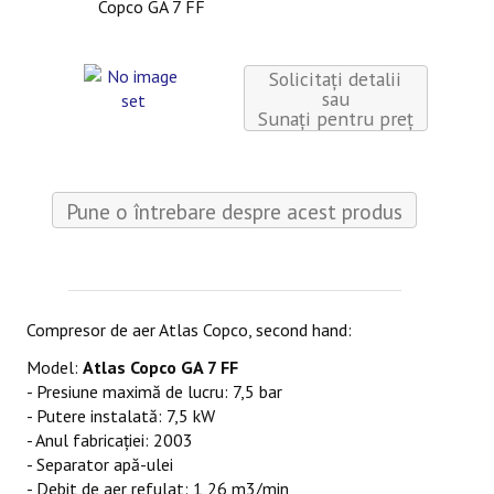
Copco GA 7 FF
CONTACT
Solicitați detalii
sau
Sunaţi pentru preţ
Pune o întrebare despre acest produs
Compresor de aer Atlas Copco, second hand:
Model:
Atlas Copco
GA
7 FF
-
Presiune
maximă
de lucru: 7,5
bar
- Putere
instalată
: 7,5 kW
- Anul
fabricației
: 2003
- Separator
apă
-ulei
- Debit de aer refulat: 1,26 m3/
min