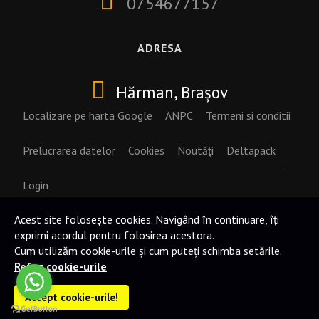
0754677157
ADRESA
Hărman
, Brașov
Localizare pe harta Google
ANPC
Termeni si conditii
Prelucrarea datelor
Cookies
Noutăți
Deltapack
Login
Acest site folosește cookies. Navigând în continuare, îți
exprimi acordul pentru folosirea acestora.
Cum utilizăm cookie-urile și cum puteți schimba setările.
Refuz cookie-urile
© 2018-2026 Compresoare aer
Accept cookie-urile!
Powered by Logo Design