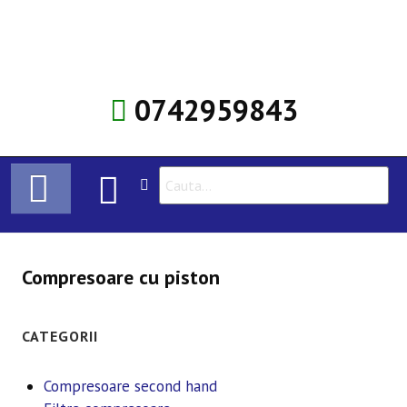
0742959843
HOME
Compresoare cu piston
COMPRESOARE
CATEGORII
ÎNCHIRIERE COMPRESOARE
SERVICE
Compresoare second hand