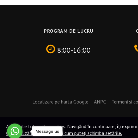
PROGRAM DE LUCRU
8:00-16:00
Localizare pe harta Google
ANPC
Termeni si co
Acest site folosește cookies. Navigând în continuare, îți exprimi
Message us
Cum utilizăm cookie-urile și cum puteți schimba setările.