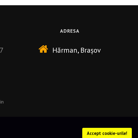
ADRESA
7
Hărman
, Brașov
in
Accept cookie-urile!