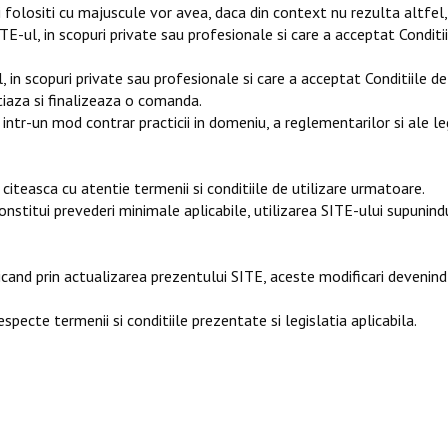
folositi cu majuscule vor avea, daca din context nu rezulta altfel, 
l, in scopuri private sau profesionale si care a acceptat Conditiile
n scopuri private sau profesionale si care a acceptat Conditiile de U
itiaza si finalizeaza o comanda.
tr-un mod contrar practicii in domeniu, a reglementarilor si ale leg
teasca cu atentie termenii si conditiile de utilizare urmatoare.
nstitui prevederi minimale aplicabile, utilizarea SITE-ului supunindu
oricand prin actualizarea prezentului SITE, aceste modificari devenind
ecte termenii si conditiile prezentate si legislatia aplicabila.